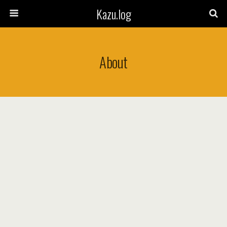
Kazu.log
About