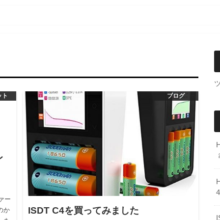
ット
ブログ
レ
ァー
ISDT C4を買ってみました
のか