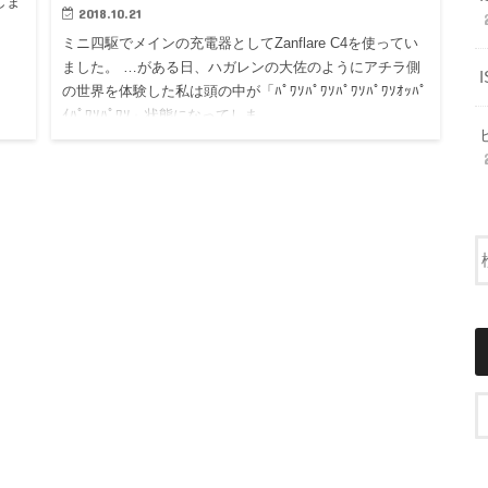
しま
2018.10.21
ミニ四駆でメインの充電器としてZanflare C4を使ってい
ました。 …がある日、ハガレンの大佐のようにアチラ側
の世界を体験した私は頭の中が「ﾊﾟﾜｿﾊﾟﾜｿﾊﾟﾜｿﾊﾟﾜｿｵｯﾊﾟ
ｲﾊﾟﾜｿﾊﾟﾜｿ」状態になってしま…