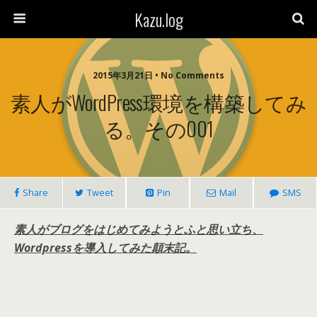
Kazu.log
2015年3月21日 • No Comments
素人がWordPress環境を構築してみ
る。その001
Share
Tweet
Pin
Mail
SMS
素人がブログをはじめてみようとふと思い立ち、
Wordpressを導入してみた顛末記。