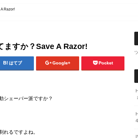
Razor!
か？Save A Razor!
はてブ
Google+
Pocket
動シェーバー派ですか？
剃れるですよね。